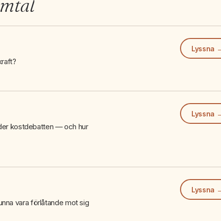
amtal
Lyssna 
kraft?
Lyssna 
leder kostdebatten — och hur
Lyssna 
nna vara förlåtande mot sig