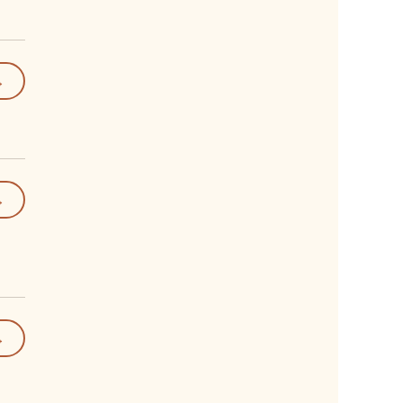
→
→
→