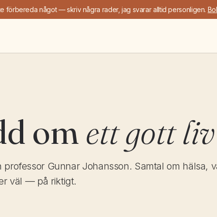
e förbereda något — skriv några rader, jag svarar alltid personligen.
Bo
dd om
ett gott liv
 professor Gunnar Johansson. Samtal om hälsa, v
r väl — på riktigt.