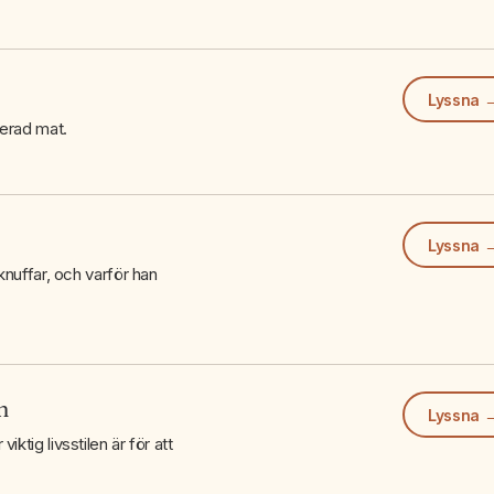
Lyssna 
serad mat.
Lyssna 
knuffar, och varför han
m
Lyssna 
ktig livsstilen är för att