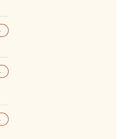
→
→
→