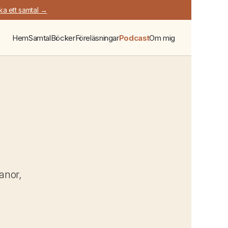
ka ett samtal →
Hem
Samtal
Böcker
Föreläsningar
Podcast
Om mig
anor,