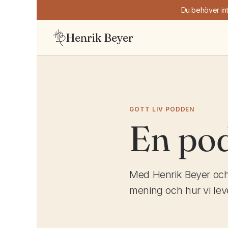
Hoppa
Du behöver int
till
innehåll
Henrik Beyer
GOTT LIV PODDEN
En po
Med Henrik Beyer och
mening och hur vi leve