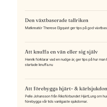
Den växtbaserade tallriken
Matkreatör Therese Elgquist ger tips på god växtba
Att knuffa en vän eller sig själv
Henrik förklarar vad en nudge är, ger tips på hur man 
startade knuffa.nu
Att förebygga hjärt- & kärlsjukdo
Pelle Johansson från Riksförbundet HjärtLung om hur vi
förebygga vår tids vanligaste sjukdomar.